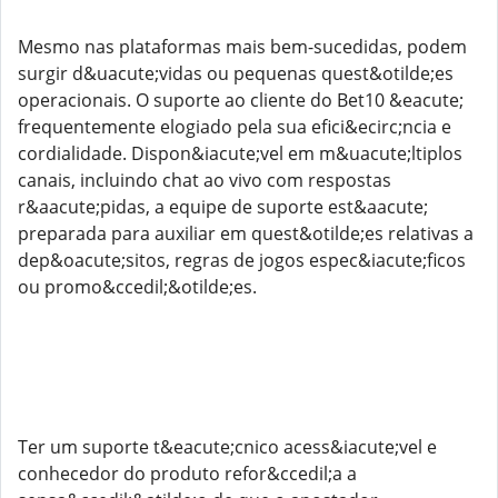
Mesmo nas plataformas mais bem-sucedidas, podem
surgir d&uacute;vidas ou pequenas quest&otilde;es
operacionais. O suporte ao cliente do Bet10 &eacute;
frequentemente elogiado pela sua efici&ecirc;ncia e
cordialidade. Dispon&iacute;vel em m&uacute;ltiplos
canais, incluindo chat ao vivo com respostas
r&aacute;pidas, a equipe de suporte est&aacute;
preparada para auxiliar em quest&otilde;es relativas a
dep&oacute;sitos, regras de jogos espec&iacute;ficos
ou promo&ccedil;&otilde;es.
Ter um suporte t&eacute;cnico acess&iacute;vel e
conhecedor do produto refor&ccedil;a a