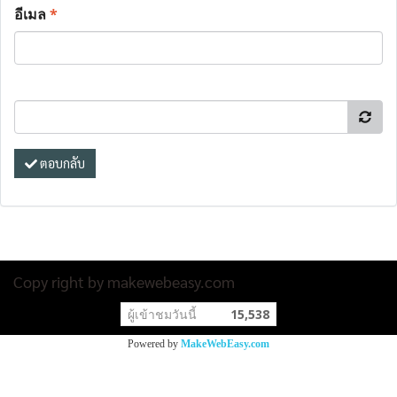
อีเมล
*
ตอบกลับ
Copy right by makewebeasy.com
ผู้เข้าชมวันนี้
15,538
Powered by
MakeWebEasy.com