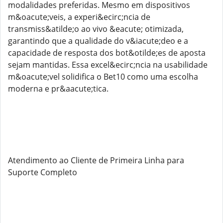
modalidades preferidas. Mesmo em dispositivos
m&oacute;veis, a experi&ecirc;ncia de
transmiss&atilde;o ao vivo &eacute; otimizada,
garantindo que a qualidade do v&iacute;deo e a
capacidade de resposta dos bot&otilde;es de aposta
sejam mantidas. Essa excel&ecirc;ncia na usabilidade
m&oacute;vel solidifica o Bet10 como uma escolha
moderna e pr&aacute;tica.
Atendimento ao Cliente de Primeira Linha para
Suporte Completo