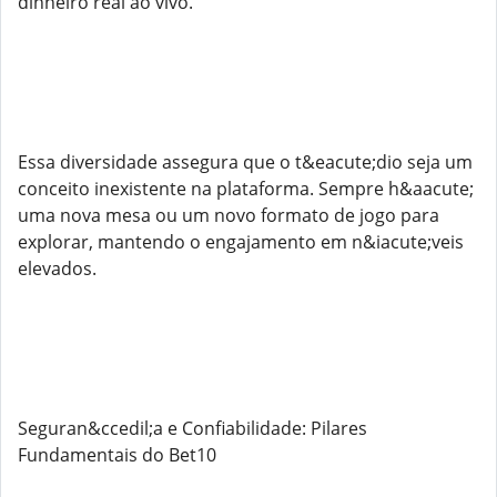
dinheiro real ao vivo.
Essa diversidade assegura que o t&eacute;dio seja um
conceito inexistente na plataforma. Sempre h&aacute;
uma nova mesa ou um novo formato de jogo para
explorar, mantendo o engajamento em n&iacute;veis
elevados.
Seguran&ccedil;a e Confiabilidade: Pilares
Fundamentais do Bet10