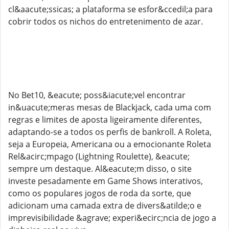
cl&aacute;ssicas; a plataforma se esfor&ccedil;a para
cobrir todos os nichos do entretenimento de azar.
No Bet10, &eacute; poss&iacute;vel encontrar
in&uacute;meras mesas de Blackjack, cada uma com
regras e limites de aposta ligeiramente diferentes,
adaptando-se a todos os perfis de bankroll. A Roleta,
seja a Europeia, Americana ou a emocionante Roleta
Rel&acirc;mpago (Lightning Roulette), &eacute;
sempre um destaque. Al&eacute;m disso, o site
investe pesadamente em Game Shows interativos,
como os populares jogos de roda da sorte, que
adicionam uma camada extra de divers&atilde;o e
imprevisibilidade &agrave; experi&ecirc;ncia de jogo a