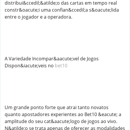
distribui&ccedil;&atilde;o das cartas em tempo real
constr&oacute;i uma confian&ccedil;a s&oacute;lida
entre o jogador e a operadora.
A Variedade Incompar&aacute;vel de Jogos
Dispon&iacute;veis no
bet10
Um grande ponto forte que atrai tanto novatos
quanto apostadores experientes ao Bet10 &eacute; a
amplitude do seu cat&aacute;logo de jogos ao vivo.
N&atilde;o se trata apenas de oferecer as modalidades