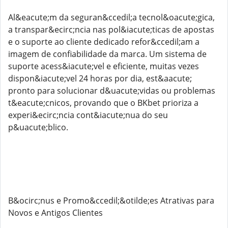
Al&eacute;m da seguran&ccedil;a tecnol&oacute;gica,
a transpar&ecirc;ncia nas pol&iacute;ticas de apostas
e o suporte ao cliente dedicado refor&ccedil;am a
imagem de confiabilidade da marca. Um sistema de
suporte acess&iacute;vel e eficiente, muitas vezes
dispon&iacute;vel 24 horas por dia, est&aacute;
pronto para solucionar d&uacute;vidas ou problemas
t&eacute;cnicos, provando que o BKbet prioriza a
experi&ecirc;ncia cont&iacute;nua do seu
p&uacute;blico.
B&ocirc;nus e Promo&ccedil;&otilde;es Atrativas para
Novos e Antigos Clientes