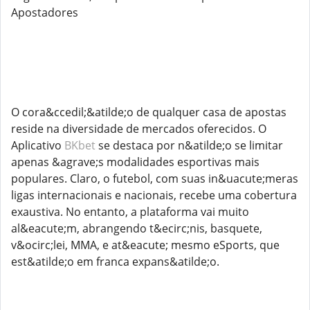
Apostadores
O cora&ccedil;&atilde;o de qualquer casa de apostas
reside na diversidade de mercados oferecidos. O
Aplicativo
BKbet
se destaca por n&atilde;o se limitar
apenas &agrave;s modalidades esportivas mais
populares. Claro, o futebol, com suas in&uacute;meras
ligas internacionais e nacionais, recebe uma cobertura
exaustiva. No entanto, a plataforma vai muito
al&eacute;m, abrangendo t&ecirc;nis, basquete,
v&ocirc;lei, MMA, e at&eacute; mesmo eSports, que
est&atilde;o em franca expans&atilde;o.