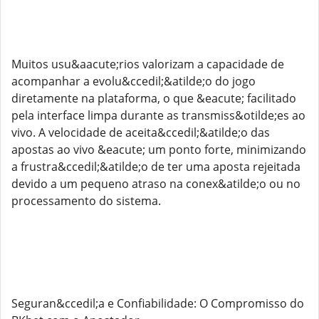
Muitos usu&aacute;rios valorizam a capacidade de
acompanhar a evolu&ccedil;&atilde;o do jogo
diretamente na plataforma, o que &eacute; facilitado
pela interface limpa durante as transmiss&otilde;es ao
vivo. A velocidade de aceita&ccedil;&atilde;o das
apostas ao vivo &eacute; um ponto forte, minimizando
a frustra&ccedil;&atilde;o de ter uma aposta rejeitada
devido a um pequeno atraso na conex&atilde;o ou no
processamento do sistema.
Seguran&ccedil;a e Confiabilidade: O Compromisso do