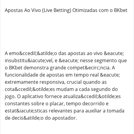
Apostas Ao Vivo (Live Betting) Otimizadas com o BKbet
A emo&ccedil;&atilde;o das apostas ao vivo &eacute;
insubstitu&iacute;vel, e &eacute; nesse segmento que
o BKbet demonstra grande compet&ecirc;ncia. A
funcionalidade de apostas em tempo real &eacute;
extremamente responsiva, crucial quando as
cota&ccedil;&otilde;es mudam a cada segundo do
jogo. O aplicativo fornece atualiza&ccedil;&otilde;es
constantes sobre o placar, tempo decorrido e
estat&iacute;sticas relevantes para auxiliar a tomada
de decis&atilde;o do apostador.