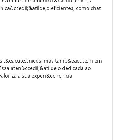
os ou funcionamento t&eacute;cnico, a
nica&ccedil;&atilde;o eficientes, como chat
tos t&eacute;cnicos, mas tamb&eacute;m em
Essa aten&ccedil;&atilde;o dedicada ao
aloriza a sua experi&ecirc;ncia