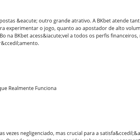
 apostas &eacute; outro grande atrativo. A BKbet atende tan
a experimentar o jogo, quanto ao apostador de alto volume
 Bo na BKbet acess&iacute;vel a todos os perfis financeiro
r&ccedil;amento.
 que Realmente Funciona
as vezes negligenciado, mas crucial para a satisfa&ccedil;&a