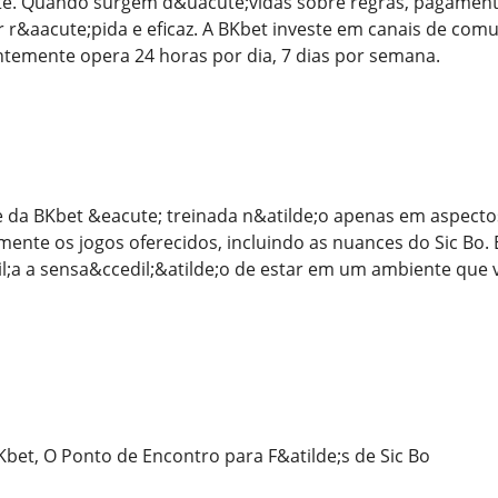
nte. Quando surgem d&uacute;vidas sobre regras, pagament
r r&aacute;pida e eficaz. A BKbet investe em canais de comu
ntemente opera 24 horas por dia, 7 dias por semana.
e da BKbet &eacute; treinada n&atilde;o apenas em aspec
nte os jogos oferecidos, incluindo as nuances do Sic Bo. 
l;a a sensa&ccedil;&atilde;o de estar em um ambiente que v
Kbet, O Ponto de Encontro para F&atilde;s de Sic Bo