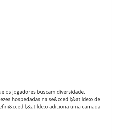
que os jogadores buscam diversidade.
vezes hospedadas na se&ccedil;&atilde;o de
defini&ccedil;&atilde;o adiciona uma camada