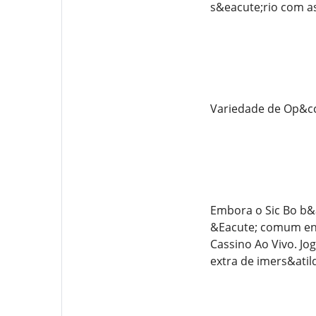
s&eacute;rio com as
Variedade de Op&cce
Embora o Sic Bo b&a
&Eacute; comum enco
Cassino Ao Vivo. Jo
extra de imers&atild