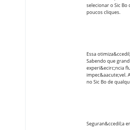
selecionar o Sic Bo
poucos cliques.
Essa otimiza&ccedil
Sabendo que grande
experi&ecirc;ncia f
impec&aacute;vel. A
no Sic Bo de qualqu
Seguran&ccedil;a em