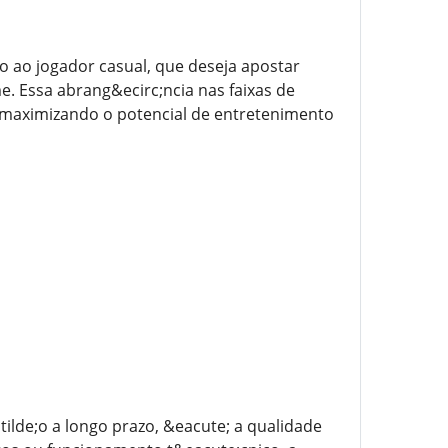
to ao jogador casual, que deseja apostar
. Essa abrang&ecirc;ncia nas faixas de
s, maximizando o potencial de entretenimento
tilde;o a longo prazo, &eacute; a qualidade