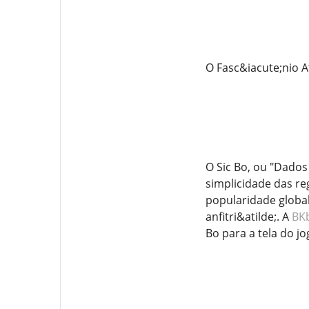
O Fasc&iacute;nio A
O Sic Bo, ou "Dados
simplicidade das re
popularidade global
anfitri&atilde;. A
BK
Bo para a tela do j