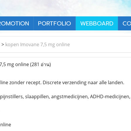
ROMOTION
PORTFOLIO
WEBBOARD
CO
า
>
kopen Imovane 7,5 mg online
,5 mg online
(281 อ่าน)
ine zonder recept. Discrete verzending naar alle landen.
pijnstillers, slaappillen, angstmedicijnen, ADHD-medicijnen
:
nline