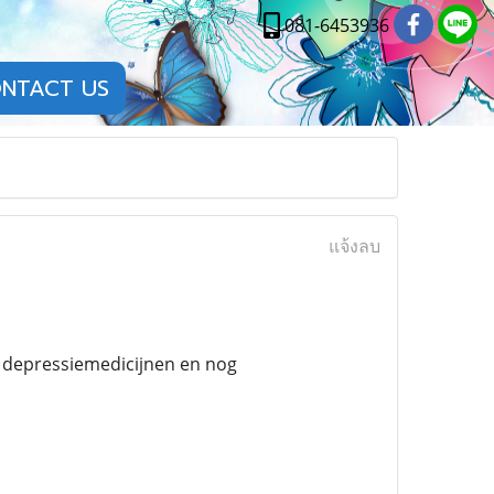
081-6453936
NTACT US
แจ้งลบ
, depressiemedicijnen en nog