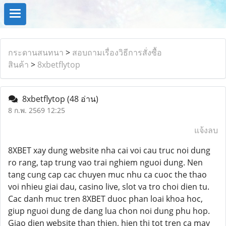
กระดานสนทนา
>
สอบถามเรื่องวิธีการสั่งซื้อ
สินค้า
>
8xbetflytop
8xbetflytop
(48 อ่าน)
8 ก.พ. 2569 12:25
แจ้งลบ
8XBET xay dung website nha cai voi cau truc noi dung
ro rang, tap trung vao trai nghiem nguoi dung. Nen
tang cung cap cac chuyen muc nhu ca cuoc the thao
voi nhieu giai dau, casino live, slot va tro choi dien tu.
Cac danh muc tren 8XBET duoc phan loai khoa hoc,
giup nguoi dung de dang lua chon noi dung phu hop.
Giao dien website than thien, hien thi tot tren ca may