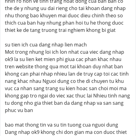
nhin ro hon ve tinh trang hoat dong cua ban Ban co
the de y nhung uu dai rieng cho tai khoan dang nhap
nhu thong bao khuyen mai duoc dieu chinh theo so
thich cua ban hay nhung phan hoi tu he thong duoc
thiet ke de tang truong trai nghiem khong bi giat
su tien ich cua dang nhap lien mach
Mot trong nhung loi ich lon nhat cua viec dang nhap
ok9 la su lien ket mien phi giua cac phan khac nhau
tren website thong qua mot tai khoan duy nhat ban
khong can phai nhap nhieu lan de truy cap toi cac tinh
nang khac nhau Nguoi dung co the di chuyen tu khu
vuc ca nhan sang trang su kien hoac san choi moi ma
khong gap tro ngai do viec xac thuc lai Nhieu tinh nang
tu dong nho gia thiet ban da dang nhap va san sang
phuc vu ban
bao mat thong tin va su tin tuong cua nguoi dung
Dang nhap ok9 khong chi don gian ma con duoc thiet