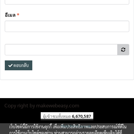
อีเมล
*
ตอบกลับ
Copy right by makewebeasy.com
ผู้เข้าชมทั้งหมด
6,670,587
เว็บไซต์นี้มีการใช้งานคุกกี้ เพื่อเพิ่มประสิทธิภาพและประสบการณ์ที่ดีใน
Powered by
MakeWebEasy.com
การใช้งานเว็บไซต์ของท่าน ท่านสามารถอ่านรายละเอียดเพิ่มเติมได้ที่