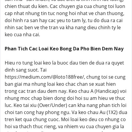
chien thuat du kien. Cac chuyen gia cua chung toi luon
cap nhat nhung tin tuc nong hoi nhat ve chan thuong,
doi hinh ra san hay cac yeu to tam ly, tu do dua ra cai
nhin sac ben ve the tran va kha nang dieu chinh ty le
keo cua nha cai.
Phan Tich Cac Loai Keo Bong Da Pho Bien Dem Nay
Hieu ro tung loai keo la buoc dau tien de dua ra quyet
dinh sang suot. Tai
https://medium.com/@loto188free/, chung toi se cung
ban giai ma nhung loai keo chac chan se xuat hien
trong cac tran dau dem nay. Keo chau A (Handicap) voi
nhung moc chap bien dong doi hoi su am hieu ve thuc
luc. Keo tai xiu (Over/Under) can kha nang phan tich loi
choi tan cong hay phong ngu. Va keo chau Au (1X2) dua
tren ket qua chung cuoc. Moi loai keo deu co nhung co
hoi va thach thuc rieng, va nhiem vu cua chuyen gia la