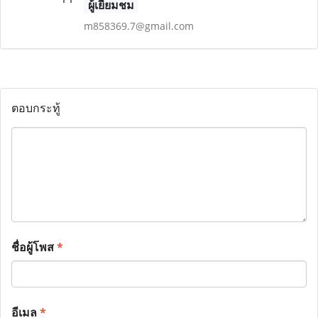
ผู้เยี่ยมชม
m858369.7@gmail.com
ตอบกระทู้
ชื่อผู้โพส
*
อีเมล
*