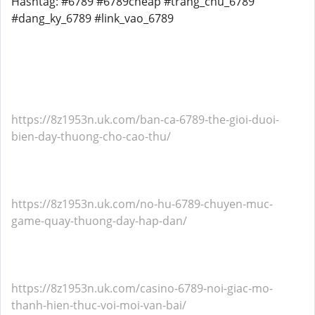
Hashtag: #6789 #6789cheap #trang_chu_6789
#dang_ky_6789 #link_vao_6789
https://8z1953n.uk.com/ban-ca-6789-the-gioi-duoi-
bien-day-thuong-cho-cao-thu/
https://8z1953n.uk.com/no-hu-6789-chuyen-muc-
game-quay-thuong-day-hap-dan/
https://8z1953n.uk.com/casino-6789-noi-giac-mo-
thanh-hien-thuc-voi-moi-van-bai/