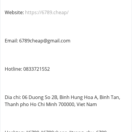
Website:
https://6789.cheap/
Email: 6789cheap@gmail.com
Hotline: 0833721552
Dia chi: 06 Duong So 2B, Binh Hung Hoa A, Binh Tan,
Thanh pho Ho Chi Minh 700000, Viet Nam