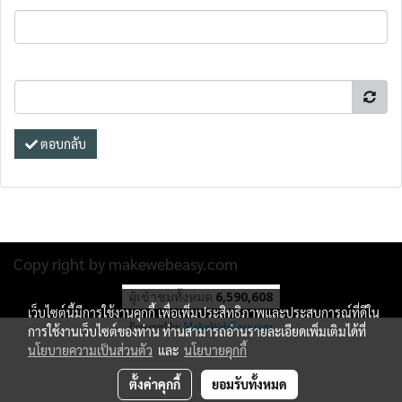
ตอบกลับ
Copy right by makewebeasy.com
ผู้เข้าชมทั้งหมด
6,590,608
เว็บไซต์นี้มีการใช้งานคุกกี้ เพื่อเพิ่มประสิทธิภาพและประสบการณ์ที่ดีใน
Powered by
MakeWebEasy.com
การใช้งานเว็บไซต์ของท่าน ท่านสามารถอ่านรายละเอียดเพิ่มเติมได้ที่
นโยบายความเป็นส่วนตัว
และ
นโยบายคุกกี้
ตั้งค่าคุกกี้
ยอมรับทั้งหมด