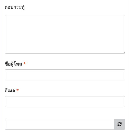
ตอบกระทู้
ชื่อผู้โพส
*
อีเมล
*