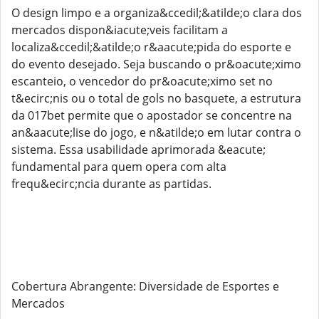
O design limpo e a organiza&ccedil;&atilde;o clara dos
mercados dispon&iacute;veis facilitam a
localiza&ccedil;&atilde;o r&aacute;pida do esporte e
do evento desejado. Seja buscando o pr&oacute;ximo
escanteio, o vencedor do pr&oacute;ximo set no
t&ecirc;nis ou o total de gols no basquete, a estrutura
da 017bet permite que o apostador se concentre na
an&aacute;lise do jogo, e n&atilde;o em lutar contra o
sistema. Essa usabilidade aprimorada &eacute;
fundamental para quem opera com alta
frequ&ecirc;ncia durante as partidas.
Cobertura Abrangente: Diversidade de Esportes e
Mercados