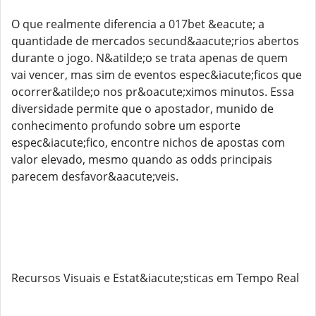
O que realmente diferencia a 017bet &eacute; a
quantidade de mercados secund&aacute;rios abertos
durante o jogo. N&atilde;o se trata apenas de quem
vai vencer, mas sim de eventos espec&iacute;ficos que
ocorrer&atilde;o nos pr&oacute;ximos minutos. Essa
diversidade permite que o apostador, munido de
conhecimento profundo sobre um esporte
espec&iacute;fico, encontre nichos de apostas com
valor elevado, mesmo quando as odds principais
parecem desfavor&aacute;veis.
Recursos Visuais e Estat&iacute;sticas em Tempo Real