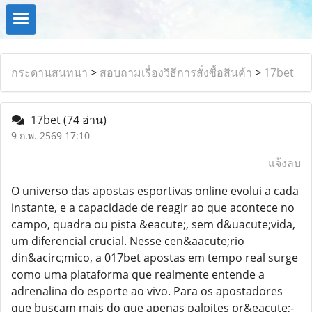
กระดานสนทนา
>
สอบถามเรื่องวิธีการสั่งซื้อสินค้า
>
17bet
17bet
(74 อ่าน)
9 ก.พ. 2569 17:10
แจ้งลบ
O universo das apostas esportivas online evolui a cada
instante, e a capacidade de reagir ao que acontece no
campo, quadra ou pista &eacute;, sem d&uacute;vida,
um diferencial crucial. Nesse cen&aacute;rio
din&acirc;mico, a 017bet apostas em tempo real surge
como uma plataforma que realmente entende a
adrenalina do esporte ao vivo. Para os apostadores
que buscam mais do que apenas palpites pr&eacute;-