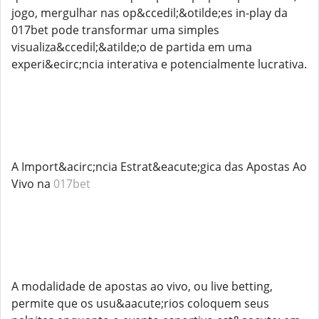
jogo, mergulhar nas op&ccedil;&otilde;es in-play da
017bet pode transformar uma simples
visualiza&ccedil;&atilde;o de partida em uma
experi&ecirc;ncia interativa e potencialmente lucrativa.
A Import&acirc;ncia Estrat&eacute;gica das Apostas Ao
Vivo na
017bet
A modalidade de apostas ao vivo, ou live betting,
permite que os usu&aacute;rios coloquem seus