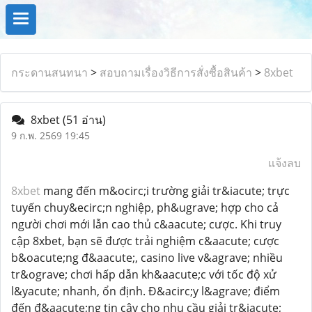
กระดานสนทนา
>
สอบถามเรื่องวิธีการสั่งซื้อสินค้า
>
8xbet
8xbet
(51 อ่าน)
9 ก.พ. 2569 19:45
แจ้งลบ
8xbet
mang đến m&ocirc;i trường giải tr&iacute; trực
tuyến chuy&ecirc;n nghiệp, ph&ugrave; hợp cho cả
người chơi mới lẫn cao thủ c&aacute; cược. Khi truy
cập 8xbet, bạn sẽ được trải nghiệm c&aacute; cược
b&oacute;ng đ&aacute;, casino live v&agrave; nhiều
tr&ograve; chơi hấp dẫn kh&aacute;c với tốc độ xử
l&yacute; nhanh, ổn định. Đ&acirc;y l&agrave; điểm
đến đ&aacute;ng tin cậy cho nhu cầu giải tr&iacute;