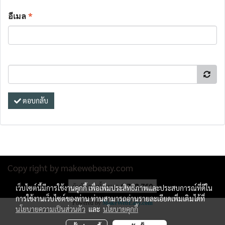
อีเมล
*
ตอบกลับ
Copy right by makewebeasy.com
ผู้เข้าชมทั้งหมด
6,718,760
เว็บไซต์นี้มีการใช้งานคุกกี้ เพื่อเพิ่มประสิทธิภาพและประสบการณ์ที่ดีใน
การใช้งานเว็บไซต์ของท่าน ท่านสามารถอ่านรายละเอียดเพิ่มเติมได้ที่
Powered by
MakeWebEasy.com
นโยบายความเป็นส่วนตัว
และ
นโยบายคุกกี้