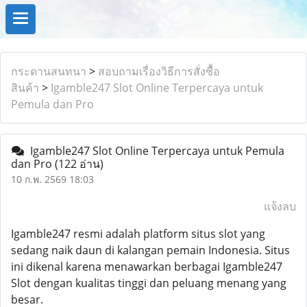
กระดานสนทนา
>
สอบถามเรื่องวิธีการสั่งซื้อ
สินค้า
>
Igamble247 Slot Online Terpercaya untuk
Pemula dan Pro
Igamble247 Slot Online Terpercaya untuk Pemula
dan Pro
(122 อ่าน)
10 ก.พ. 2569 18:03
แจ้งลบ
Igamble247 resmi adalah platform situs slot yang
sedang naik daun di kalangan pemain Indonesia. Situs
ini dikenal karena menawarkan berbagai Igamble247
Slot dengan kualitas tinggi dan peluang menang yang
besar.