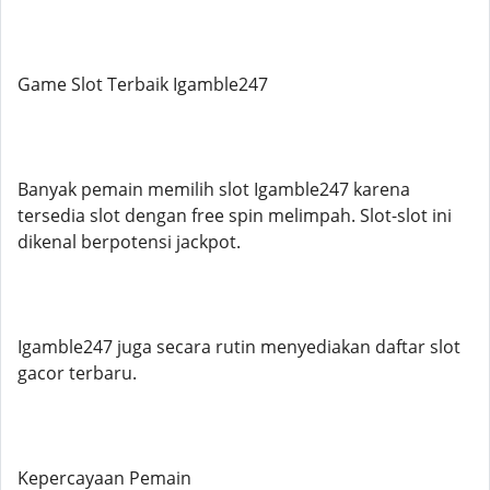
Game Slot Terbaik Igamble247
Banyak pemain memilih slot Igamble247 karena
tersedia slot dengan free spin melimpah. Slot-slot ini
dikenal berpotensi jackpot.
Igamble247 juga secara rutin menyediakan daftar slot
gacor terbaru.
Kepercayaan Pemain