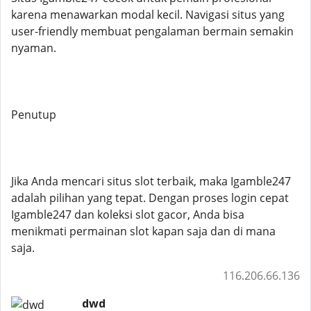
karena menawarkan modal kecil. Navigasi situs yang
user-friendly membuat pengalaman bermain semakin
nyaman.
Penutup
Jika Anda mencari situs slot terbaik, maka Igamble247
adalah pilihan yang tepat. Dengan proses login cepat
Igamble247 dan koleksi slot gacor, Anda bisa
menikmati permainan slot kapan saja dan di mana
saja.
116.206.66.136
dwd