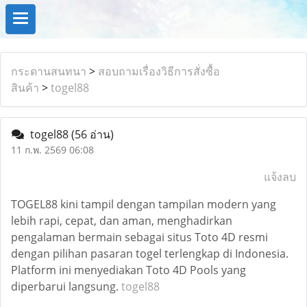
กระดานสนทนา
>
สอบถามเรื่องวิธีการสั่งซื้อ
สินค้า
>
togel88
togel88
(56 อ่าน)
11 ก.พ. 2569 06:08
แจ้งลบ
TOGEL88 kini tampil dengan tampilan modern yang
lebih rapi, cepat, dan aman, menghadirkan
pengalaman bermain sebagai situs Toto 4D resmi
dengan pilihan pasaran togel terlengkap di Indonesia.
Platform ini menyediakan Toto 4D Pools yang
diperbarui langsung.
togel88