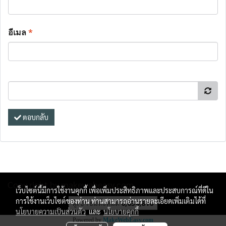
อีเมล
*
ตอบกลับ
Copy right by makewebeasy.com
เว็บไซต์นี้มีการใช้งานคุกกี้ เพื่อเพิ่มประสิทธิภาพและประสบการณ์ที่ดีใน
การใช้งานเว็บไซต์ของท่าน ท่านสามารถอ่านรายละเอียดเพิ่มเติมได้ที่
ผู้เข้าชมทั้งหมด
6,634,816
นโยบายความเป็นส่วนตัว
และ
นโยบายคุกกี้
Powered by
MakeWebEasy.com