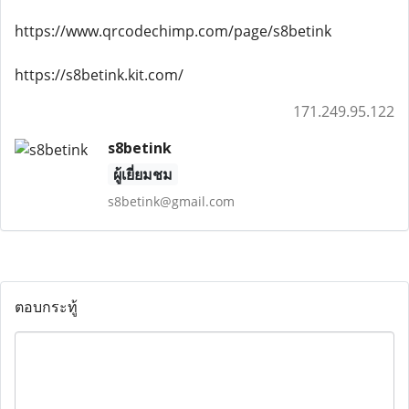
https://www.qrcodechimp.com/page/s8betink
https://s8betink.kit.com/
171.249.95.122
s8betink
ผู้เยี่ยมชม
s8betink@gmail.com
ตอบกระทู้