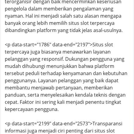
terorganisir dengan baik mencerminkan keseriusan
pengelola dalam memberikan pengalaman yang
nyaman. Hal ini menjadi salah satu alasan mengapa
banyak orang lebih memilih situs slot terpercaya
dibandingkan platform yang tidak jelas asal-usulnya.
<p data-start="1786" data-end="2197">Situs slot
terpercaya juga biasanya menawarkan layanan
pelanggan yang responsif. Dukungan pengguna yang
mudah dihubungi menunjukkan bahwa platform
tersebut peduli terhadap kenyamanan dan kebutuhan
penggunanya. Layanan pelanggan yang baik dapat
membantu menjawab pertanyaan, memberikan
panduan, serta menyelesaikan kendala teknis dengan
cepat. Faktor ini sering kali menjadi penentu tingkat
kepercayaan pengguna.
<p data-start="2199" data-end="2573">Transparansi
informasi juga menjadi ciri penting dari situs slot