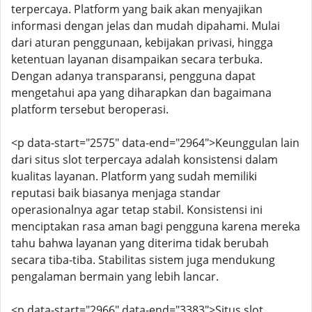
terpercaya. Platform yang baik akan menyajikan
informasi dengan jelas dan mudah dipahami. Mulai
dari aturan penggunaan, kebijakan privasi, hingga
ketentuan layanan disampaikan secara terbuka.
Dengan adanya transparansi, pengguna dapat
mengetahui apa yang diharapkan dan bagaimana
platform tersebut beroperasi.
<p data-start="2575" data-end="2964">Keunggulan lain
dari situs slot terpercaya adalah konsistensi dalam
kualitas layanan. Platform yang sudah memiliki
reputasi baik biasanya menjaga standar
operasionalnya agar tetap stabil. Konsistensi ini
menciptakan rasa aman bagi pengguna karena mereka
tahu bahwa layanan yang diterima tidak berubah
secara tiba-tiba. Stabilitas sistem juga mendukung
pengalaman bermain yang lebih lancar.
<p data-start="2966" data-end="3383">Situs slot