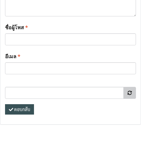
ชื่อผู้โพส
*
อีเมล
*
ตอบกลับ