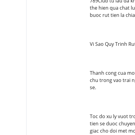
789Club tu lau da kh
the hien qua chat lu
buoc rut tien la ch
Vi Sao Quy Trinh Ru
Thanh cong cua mot 
chu trong vao trai 
se.
Toc do xu ly vuot tr
tien se duoc chuyen
giac cho doi met mo