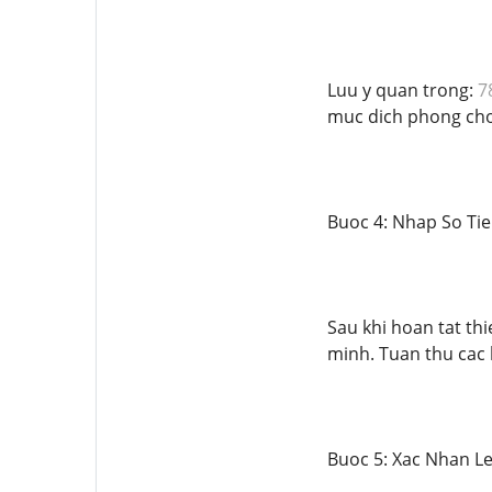
Luu y quan trong:
7
muc dich phong cho
Buoc 4: Nhap So Ti
Sau khi hoan tat th
minh. Tuan thu cac 
Buoc 5: Xac Nhan Le