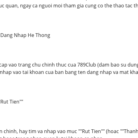
ruc quan, ngay ca nguoi moi tham gia cung co the thao tac th
a Dang Nhap He Thong
 cap vao trang chu chinh thuc cua 789Club (dam bao su dun
 nhap vao tai khoan cua ban bang ten dang nhap va mat kha
Rut Tien""
en chinh, hay tim va nhap vao muc ""Rut Tien"" (hoac ""Tha