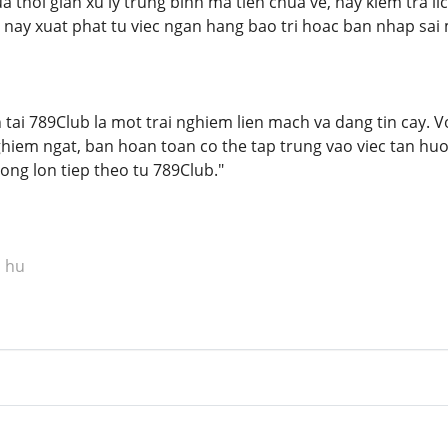
 thoi gian xu ly trung binh ma tien chua ve, hay kiem tra li
i nay xuat phat tu viec ngan hang bao tri hoac ban nhap sai
en tai 789Club la mot trai nghiem lien mach va dang tin cay.
hiem ngat, ban hoan toan co the tap trung vao viec tan huon
ng lon tiep theo tu 789Club."
 hu