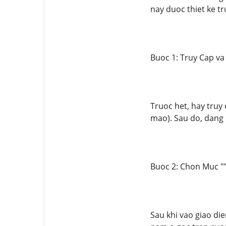
nay duoc thiet ke t
Buoc 1: Truy Cap v
Truoc het, hay truy
mao). Sau do, dang
Buoc 2: Chon Muc ""
Sau khi vao giao di