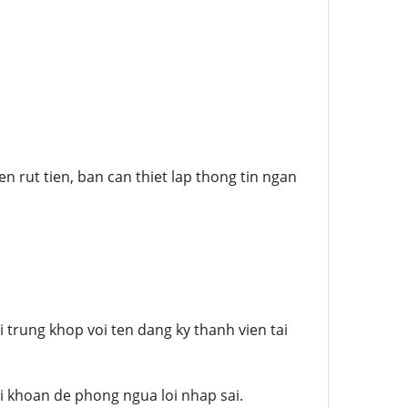
n rut tien, ban can thiet lap thong tin ngan
 trung khop voi ten dang ky thanh vien tai
i khoan de phong ngua loi nhap sai.