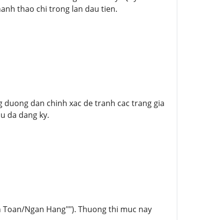
anh thao chi trong lan dau tien.
g duong dan chinh xac de tranh cac trang gia
u da dang ky.
nh Toan/Ngan Hang""). Thuong thi muc nay