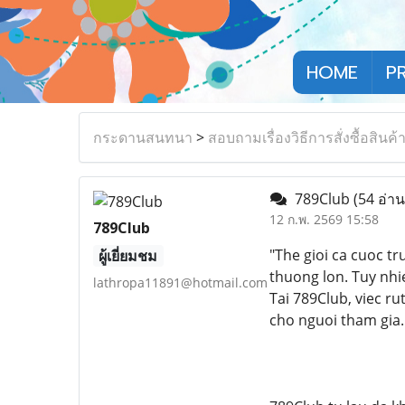
HOME
P
กระดานสนทนา
>
สอบถามเรื่องวิธีการสั่งซื้อสินค้
789Club
(54 อ่าน
12 ก.พ. 2569 15:58
789Club
"The gioi ca cuoc tr
ผู้เยี่ยมชม
thuong lon. Tuy nhi
lathropa11891@hotmail.com
Tai 789Club, viec r
cho nguoi tham gia.