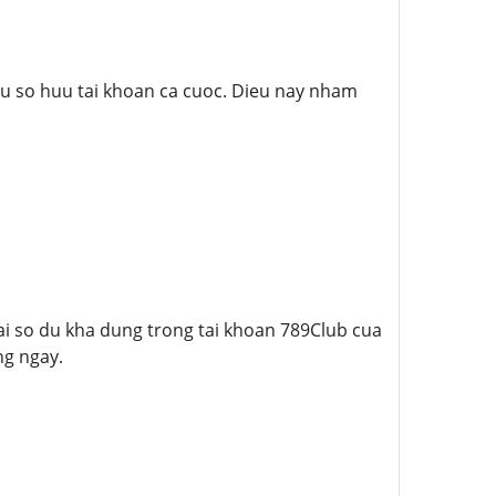
hu so huu tai khoan ca cuoc. Dieu nay nham
lai so du kha dung trong tai khoan 789Club cua
ng ngay.