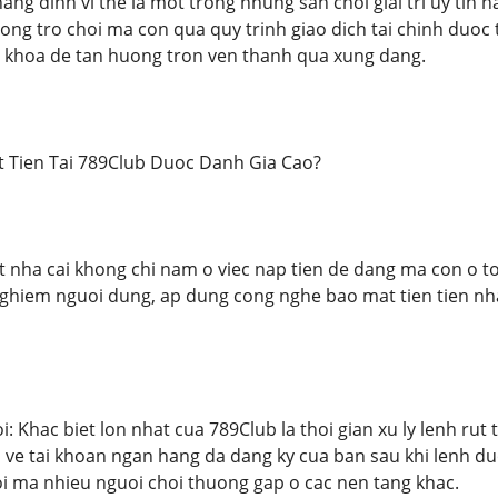
ang dinh vi the la mot trong nhung san choi giai tri uy tin h
ong tro choi ma con qua quy trinh giao dich tai chinh duoc 
ia khoa de tan huong tron ven thanh qua xung dang.
t Tien Tai 789Club Duoc Danh Gia Cao?
nha cai khong chi nam o viec nap tien de dang ma con o to
nghiem nguoi dung, ap dung cong nghe bao mat tien tien nh
oi: Khac biet lon nhat cua 789Club la thoi gian xu ly lenh rut
 ve tai khoan ngan hang da dang ky cua ban sau khi lenh d
i ma nhieu nguoi choi thuong gap o cac nen tang khac.