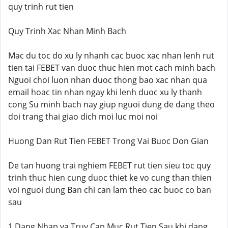
quy trinh rut tien
Quy Trinh Xac Nhan Minh Bach
Mac du toc do xu ly nhanh cac buoc xac nhan lenh rut
tien tai FEBET van duoc thuc hien mot cach minh bach
Nguoi choi luon nhan duoc thong bao xac nhan qua
email hoac tin nhan ngay khi lenh duoc xu ly thanh
cong Su minh bach nay giup nguoi dung de dang theo
doi trang thai giao dich moi luc moi noi
Huong Dan Rut Tien FEBET Trong Vai Buoc Don Gian
De tan huong trai nghiem FEBET rut tien sieu toc quy
trinh thuc hien cung duoc thiet ke vo cung than thien
voi nguoi dung Ban chi can lam theo cac buoc co ban
sau
1 Dang Nhap va Truy Cap Muc Rut Tien Sau khi dang