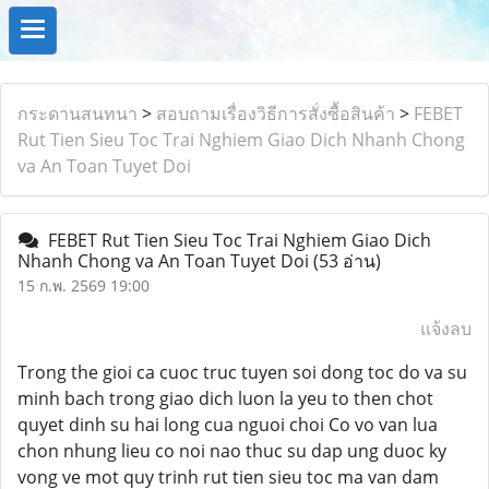
กระดานสนทนา
>
สอบถามเรื่องวิธีการสั่งซื้อสินค้า
>
FEBET
Rut Tien Sieu Toc Trai Nghiem Giao Dich Nhanh Chong
va An Toan Tuyet Doi
FEBET Rut Tien Sieu Toc Trai Nghiem Giao Dich
Nhanh Chong va An Toan Tuyet Doi
(53 อ่าน)
15 ก.พ. 2569 19:00
แจ้งลบ
Trong the gioi ca cuoc truc tuyen soi dong toc do va su
minh bach trong giao dich luon la yeu to then chot
quyet dinh su hai long cua nguoi choi Co vo van lua
chon nhung lieu co noi nao thuc su dap ung duoc ky
vong ve mot quy trinh rut tien sieu toc ma van dam