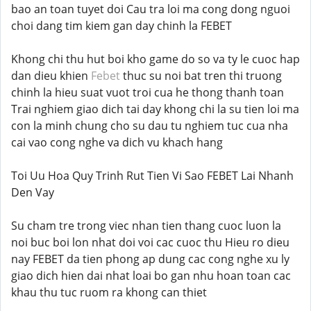
bao an toan tuyet doi Cau tra loi ma cong dong nguoi
choi dang tim kiem gan day chinh la FEBET
Khong chi thu hut boi kho game do so va ty le cuoc hap
dan dieu khien
Febet
thuc su noi bat tren thi truong
chinh la hieu suat vuot troi cua he thong thanh toan
Trai nghiem giao dich tai day khong chi la su tien loi ma
con la minh chung cho su dau tu nghiem tuc cua nha
cai vao cong nghe va dich vu khach hang
Toi Uu Hoa Quy Trinh Rut Tien Vi Sao FEBET Lai Nhanh
Den Vay
Su cham tre trong viec nhan tien thang cuoc luon la
noi buc boi lon nhat doi voi cac cuoc thu Hieu ro dieu
nay FEBET da tien phong ap dung cac cong nghe xu ly
giao dich hien dai nhat loai bo gan nhu hoan toan cac
khau thu tuc ruom ra khong can thiet