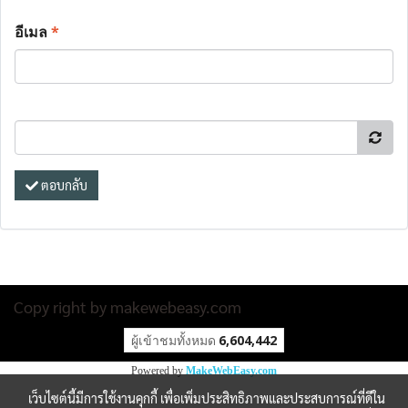
อีเมล
*
ตอบกลับ
Copy right by makewebeasy.com
ผู้เข้าชมวันนี้
8,600
Powered by
MakeWebEasy.com
เว็บไซต์นี้มีการใช้งานคุกกี้ เพื่อเพิ่มประสิทธิภาพและประสบการณ์ที่ดีใน