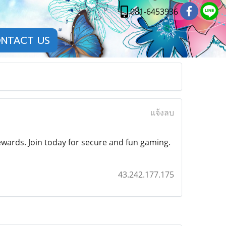
081-6453936
NTACT US
แจ้งลบ
ewards. Join today for secure and fun gaming.
43.242.177.175