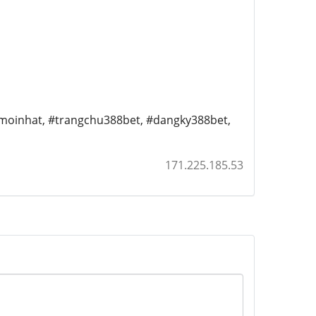
etmoinhat, #trangchu388bet, #dangky388bet,
171.225.185.53