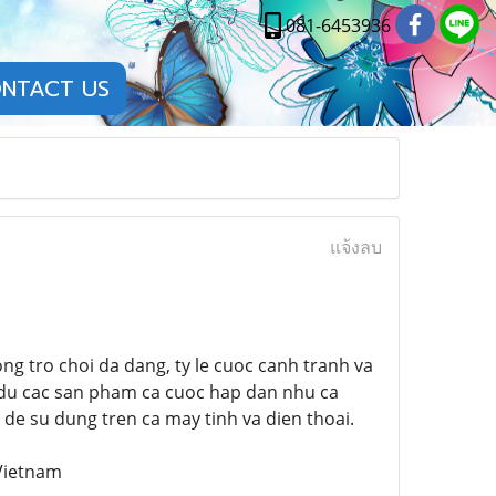
081-6453936
NTACT US
แจ้งลบ
ng tro choi da dang, ty le cuoc canh tranh va
y du cac san pham ca cuoc hap dan nhu ca
, de su dung tren ca may tinh va dien thoai.
 Vietnam