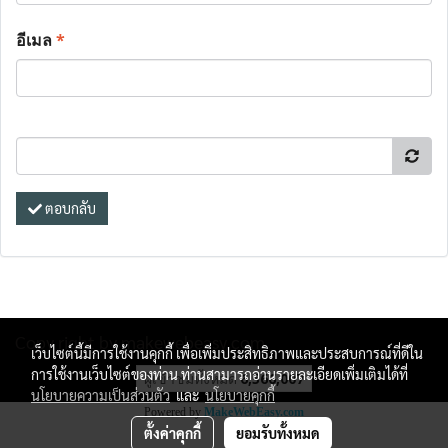
อีเมล
*
ตอบกลับ
Copy right by makewebeasy.com
เว็บไซต์นี้มีการใช้งานคุกกี้ เพื่อเพิ่มประสิทธิภาพและประสบการณ์ที่ดีใน
การใช้งานเว็บไซต์ของท่าน ท่านสามารถอ่านรายละเอียดเพิ่มเติมได้ที่
ผู้เข้าชมทั้งหมด
6,566,007
นโยบายความเป็นส่วนตัว
และ
นโยบายคุกกี้
Powered by
MakeWebEasy.com
ตั้งค่าคุกกี้
ยอมรับทั้งหมด