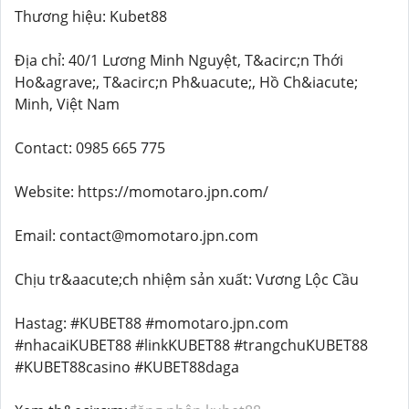
Thương hiệu: Kubet88
Địa chỉ: 40/1 Lương Minh Nguyệt, T&acirc;n Thới
Ho&agrave;, T&acirc;n Ph&uacute;, Hồ Ch&iacute;
Minh, Việt Nam
Contact: 0985 665 775
Website: https://momotaro.jpn.com/
Email: contact@momotaro.jpn.com
Chịu tr&aacute;ch nhiệm sản xuất: Vương Lộc Cầu
Hastag: #KUBET88 #momotaro.jpn.com
#nhacaiKUBET88 #linkKUBET88 #trangchuKUBET88
#KUBET88casino #KUBET88daga