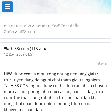
กระดานสนทนา
>
สอบถามเรื่องวิธีการสั่งซื้อ
สินค้า
>
hi88ccom
hi88ccom
(115 อ่าน)
12 มี.ค. 2569 04:51
แจ้งลบ
Hi88 duoc xem la mot trong nhung nen tang giai tri
truc tuyen dang de nguoi choi tham gia trai nghiem.
Tai Hi88 COM, nguoi dung co the tiep can nhieu chuyen
muc ca cuoc phong phu nhu casino, ban ca, da ga, ca
cuoc the thao cung rat nhieu tro choi hap dan khac,
dong thoi nhan duoc nhieu chuong trinh uu dai
khuyen mai hap dan.