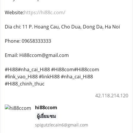
Website:
https://hi88c.com/
Dia chi: 11 P. Hoang Cau, Cho Dua, Dong Da, Ha Noi
Phone: 09658333333
Email: Hi88ccom@gmail.com
#Hi88#nha_cai_Hi88 #Hi88com#Hi88ccom
#link_vao_Hi88 #linkHi88 #nha_cai_Hi88
#Hi88_chinh_thuc
42.118.214.120
hi88ccom
ผู้เยี่ยมชม
spigutzlecain6@gmail.com