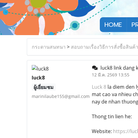
HOME
P
กระดานสนทนา
>
สอบถามเรื่องวิธีการสั่งซื้อสินค้
luck8 link dang 
12 มี.ค. 2569 13:55
luck8
Luck 8
la diem den l
ผู้เยี่ยมชม
mat cao va nhieu ch
marinilaube155@gmail.com
nay de nhan thuong 
Thong tin lien he:
Website:
https://lu