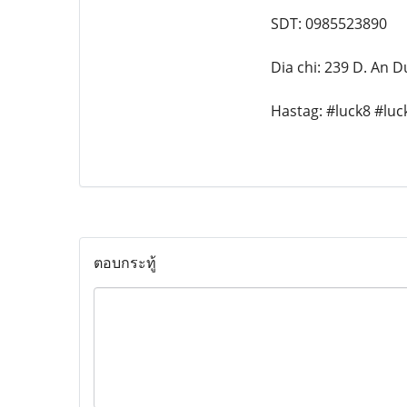
SDT: 0985523890
Dia chi: 239 D. An 
Hastag: #luck8 #lu
ตอบกระทู้