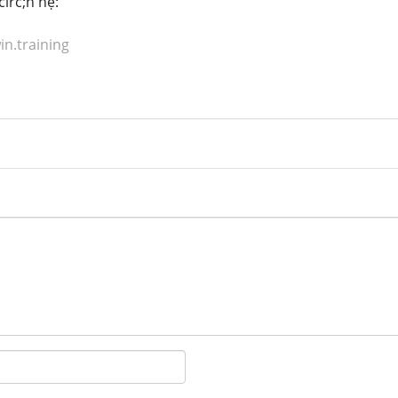
circ;n hệ:
in.training