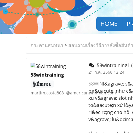
HOME
P
กระดานสนทนา
>
สอบถามเรื่องวิธีการสั่งซื้อสินค้
58wintraining1
21 ก.ค. 2568 12:24
58wintraining
58WIN
l&agrave; s&a
ผู้เยี่ยมชม
ph&uacute; như c&aa
martim.costa8681@americanwhitman.com
xu v&agrave; slot n
to&aacute;n xử l&y
ri&ecirc;ng cho hội
v&agrave; lu&ocirc;