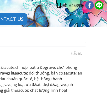
081-6453936
NTACT US
แจ้งลบ
 t&iacute;ch hợp loạt tr&ograve; chơi phong
rave;i l&aacute; đổi thưởng, bắn c&aacute; ăn
t đạt chuẩn quốc tế, hệ thống thanh
grave;ng loạt ưu đ&atilde;i d&agrave;nh
 giải tr&iacute; chất lượng, linh hoạt