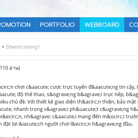
ROMOTION
PORTFOLIO
WEBBOARD
CO
า
>
58wintraining1
(110 อ่าน)
circ;n chơi c&aacute; cược trực tuyến đ&aacute;ng tin cậy,
cute; độ thể thao, s&ograve;ng b&agrave;i trực tiếp, b&ag
hiều chủ đề. Với thiết kế giao diện th&acirc;n thiện, bảo mậ
acute; nhanh trong v&agrave;i ph&uacute;t c&ugrave;ng h&a
 vi&ecirc;n, nh&agrave; c&aacute;i mang đến m&ocirc;i trường
n đặt lợi &iacute;ch người chơi l&ecirc;n h&agrave;ng đầu.