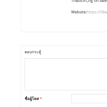
Th&ocirc;ng tin li&e
Website:
https://58w
ตอบกระทู้
ชื่อผู้โพส
*