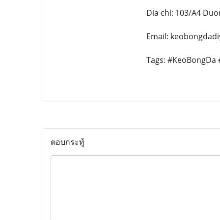
Dia chi: 103/A4 Duo
Email: keobongdad
Tags: #KeoBongDa
ตอบกระทู้