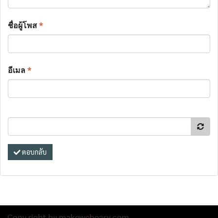
ชื่อผู้โพส
*
อีเมล
*
ตอบกลับ
Copy right by makewebeasy.com