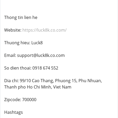
Thong tin lien he
Website:
https://luck8k.co.com/
Thuong hieu: Luck8
Email: support@luck8k.co.com
So dien thoai: 0918 674 552
Dia chi: 99/10 Cao Thang, Phuong 15, Phu Nhuan,
Thanh pho Ho Chi Minh, Viet Nam
Zipcode: 700000
Hashtags