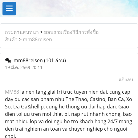
กระดานสนทนา
>
สอบถามเรื่องวิธีการสั่งซื้อ
สินค้า
>
mm88reisen
mm88reisen
(101 อ่าน)
19 มี.ค. 2569 20:11
แจ้งลบ
MM88
la nen tang giai tri truc tuyen hien dai, cung cap
day du cac san pham nhu The Thao, Casino, Ban Ca, Xo
So, Da Ga&hellip; cung he thong uu dai hap dan. Giao
dien toi uu tren moi thiet bi, nap rut nhanh chong, bao
mat nhieu lop va doi ngu ho tro khach hang 24/7 mang
den trai nghiem an toan va chuyen nghiep cho nguoi
choi.