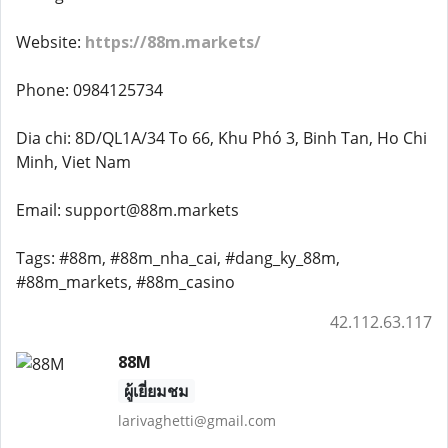
Website:
https://88m.markets/
Phone: 0984125734
Dia chi: 8D/QL1A/34 To 66, Khu Phó 3, Binh Tan, Ho Chi
Minh, Viet Nam
Email: support@88m.markets
Tags: #88m, #88m_nha_cai, #dang_ky_88m,
#88m_markets, #88m_casino
42.112.63.117
88M
ผู้เยี่ยมชม
larivaghetti@gmail.com