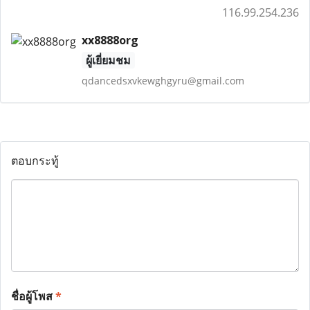
116.99.254.236
xx8888org
ผู้เยี่ยมชม
qdancedsxvkewghgyru@gmail.com
ตอบกระทู้
ชื่อผู้โพส
*