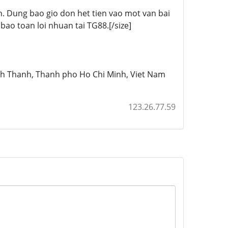
on. Dung bao gio don het tien vao mot van bai
bao toan loi nhuan tai TG88.[/size]
inh Thanh, Thanh pho Ho Chi Minh, Viet Nam
123.26.77.59