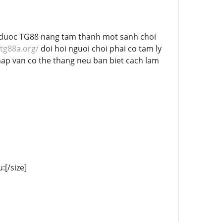
 da duoc TG88 nang tam thanh mot sanh choi
/tg88a.org/
doi hoi nguoi choi phai co tam ly
thap van co the thang neu ban biet cach lam
:[/size]