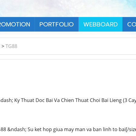
ROMOTION
PORTFOLIO
WEBBOARD
CO
า
>
TG88
dash; Ky Thuat Doc Bai Va Chien Thuat Choi Bai Lieng (3 Cay 
G88 &ndash; Su ket hop giua may man va ban linh to bai[/siz