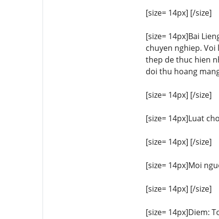
[size= 14px] [/size]
[size= 14px]Bai Lie
chuyen nghiep. Voi 
thep de thuc hien nh
doi thu hoang mang.
[size= 14px] [/size]
[size= 14px]Luat cho
[size= 14px] [/size]
[size= 14px]Moi ngu
[size= 14px] [/size]
[size= 14px]Diem: To