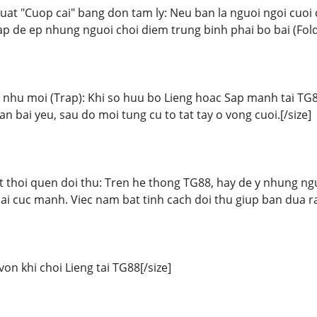
huat "Cuop cai" bang don tam ly: Neu ban la nguoi ngoi cuo
ap de ep nhung nguoi choi diem trung binh phai bo bai (Fold)
t nhu moi (Trap): Khi so huu bo Lieng hoac Sap manh tai TG8
n bai yeu, sau do moi tung cu to tat tay o vong cuoi.[/size]
t thoi quen doi thu: Tren he thong TG88, hay de y nhung n
bai cuc manh. Viec nam bat tinh cach doi thu giup ban dua ra
von khi choi Lieng tai TG88[/size]