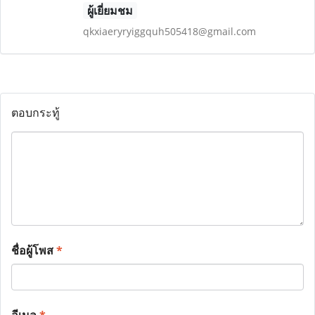
ผู้เยี่ยมชม
qkxiaeryryiggquh505418@gmail.com
ตอบกระทู้
ชื่อผู้โพส
*