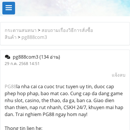
กระดานสนทนา
>
สอบถามเรื่องวิธีการสั่งซื้อ
สินค้า
>
pg888com3
pg888com3
(134 อ่าน)
29 ก.ค. 2568 14:51
แจ้งลบ
PG88
la nha cai ca cuoc truc tuyen uy tin, duoc cap
phep hop phap, bao mat cao. Cung cap da dang game
nhu slot, casino, the thao, da ga, ban ca. Giao dien
than thien, nap rut nhanh, CSKH 24/7, khuyen mai hap
dan. Trai nghiem PG88 ngay hom nay!
Thong tin lien he: