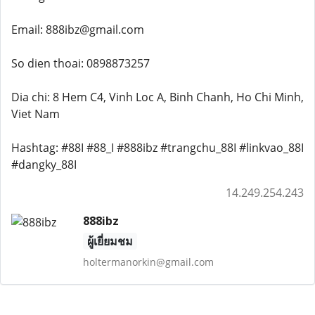
Email: 888ibz@gmail.com
So dien thoai: 0898873257
Dia chi: 8 Hem C4, Vinh Loc A, Binh Chanh, Ho Chi Minh,
Viet Nam
Hashtag: #88I #88_I #888ibz #trangchu_88I #linkvao_88I
#dangky_88I
14.249.254.243
888ibz
ผู้เยี่ยมชม
holtermanorkin@gmail.com