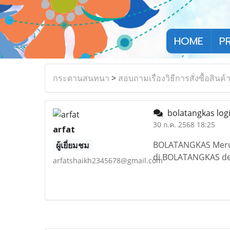
HOME
P
กระดานสนทนา
>
สอบถามเรื่องวิธีการสั่งซื้อสินค้
bolatangkas log
30 ก.ค. 2568 18:25
arfat
BOLATANGKAS Merupa
ผู้เยี่ยมชม
di BOLATANGKAS de
arfatshaikh2345678@gmail.com