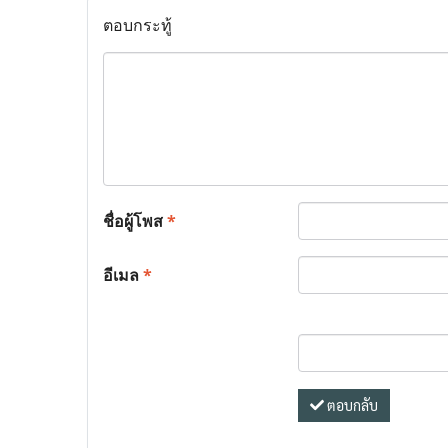
ตอบกระทู้
ชื่อผู้โพส
*
อีเมล
*
ตอบกลับ