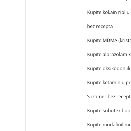
Kupite kokain riblju 
bez recepta
Kupite MDMA (kristali
Kupite alprazolam 
Kupite oksikodon il
Kupite ketamin u pra
S-izomer bez recept
Kupite subutex bup
Kupite modafinil mo