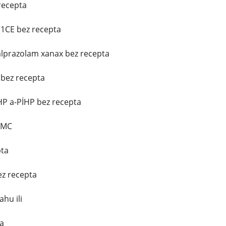
recepta
t 1CE bez recepta
 alprazolam xanax bez recepta
 bez recepta
PHP a-PİHP bez recepta
MMC
ta
ez recepta
hu ili
a