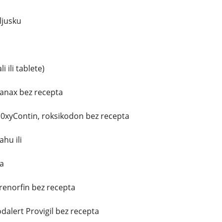
ljusku
 ili tablete)
xanax bez recepta
i 0xyContin, roksikodon bez recepta
hu ili
a
renorfin bez recepta
dalert Provigil bez recepta