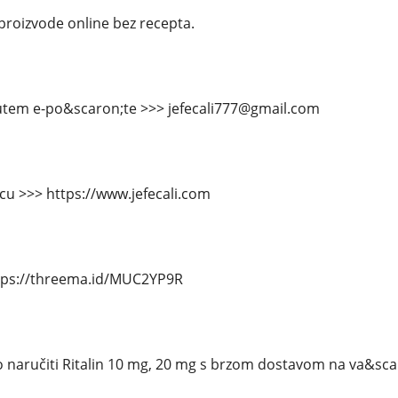
 proizvode online bez recepta.
putem e-po&scaron;te >>> jefecali777@gmail.com
icu >>> https://www.jefecali.com
tps://threema.id/MUC2YP9R
 naručiti Ritalin 10 mg, 20 mg s brzom dostavom na va&sca