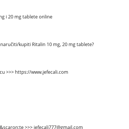
mg i 20 mg tablete online
aručiti/kupiti Ritalin 10 mg, 20 mg tablete?
icu >>> https://www.jefecali.com
&scaron;te >>> jefecali777@gmail.com