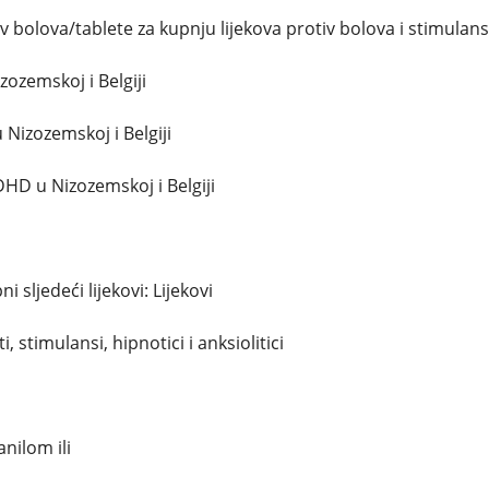
iv bolova/tablete za kupnju lijekova protiv bolova i stimulan
zozemskoj i Belgiji
 Nizozemskoj i Belgiji
DHD u Nizozemskoj i Belgiji
 sljedeći lijekovi: Lijekovi
i, stimulansi, hipnotici i anksiolitici
anilom ili