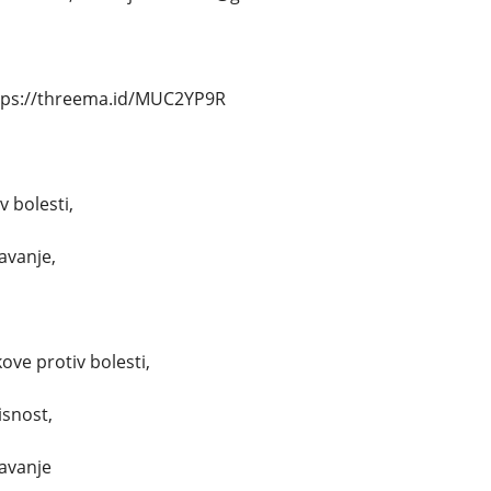
tps://threema.id/MUC2YP9R
v bolesti,
avanje,
,
kove protiv bolesti,
isnost,
pavanje