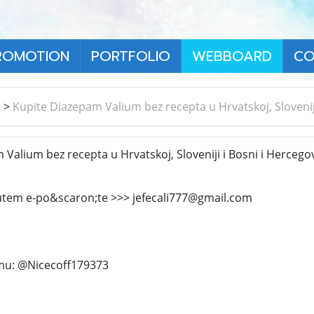
ROMOTION
PORTFOLIO
WEBBOARD
CO
า
>
Kupite Diazepam Valium bez recepta u Hrvatskoj, Sloveniji
alium bez recepta u Hrvatskoj, Sloveniji i Bosni i Hercego
putem e-po&scaron;te >>> jefecali777@gmail.com
mu: @Nicecoff179373