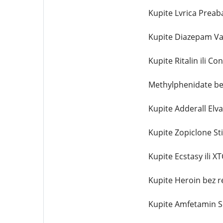
Kupite Lvrica Preab
Kupite Diazepam Va
Kupite Ritalin ili Co
Methylphenidate be
Kupite Adderall Elv
Kupite Zopiclone St
Kupite Ecstasy ili X
Kupite Heroin bez r
Kupite Amfetamin S