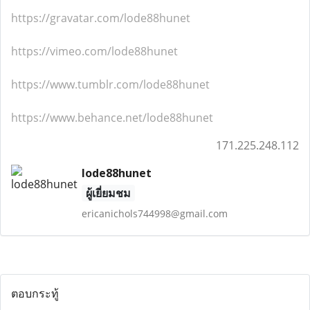
https://gravatar.com/lode88hunet
https://vimeo.com/lode88hunet
https://www.tumblr.com/lode88hunet
https://www.behance.net/lode88hunet
171.225.248.112
lode88hunet
ผู้เยี่ยมชม
ericanichols744998@gmail.com
ตอบกระทู้