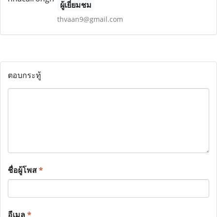
ผู้เยี่ยมชม
thvaan9@gmail.com
ตอบกระทู้
ชื่อผู้โพส
*
อีเมล
*