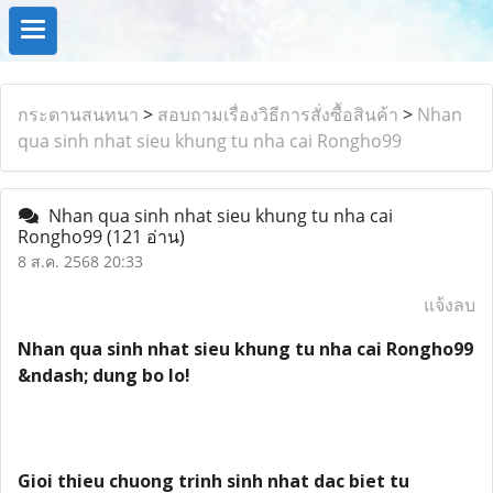
กระดานสนทนา
>
สอบถามเรื่องวิธีการสั่งซื้อสินค้า
>
Nhan
qua sinh nhat sieu khung tu nha cai Rongho99
Nhan qua sinh nhat sieu khung tu nha cai
Rongho99
(121 อ่าน)
8 ส.ค. 2568 20:33
แจ้งลบ
Nhan qua sinh nhat sieu khung tu nha cai Rongho99
&ndash; dung bo lo!
Gioi thieu chuong trinh sinh nhat dac biet tu