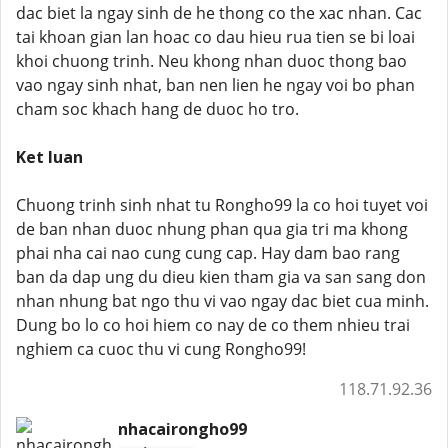
dac biet la ngay sinh de he thong co the xac nhan. Cac
tai khoan gian lan hoac co dau hieu rua tien se bi loai
khoi chuong trinh. Neu khong nhan duoc thong bao
vao ngay sinh nhat, ban nen lien he ngay voi bo phan
cham soc khach hang de duoc ho tro.
Ket luan
Chuong trinh sinh nhat tu Rongho99 la co hoi tuyet voi
de ban nhan duoc nhung phan qua gia tri ma khong
phai nha cai nao cung cung cap. Hay dam bao rang
ban da dap ung du dieu kien tham gia va san sang don
nhan nhung bat ngo thu vi vao ngay dac biet cua minh.
Dung bo lo co hoi hiem co nay de co them nhieu trai
nghiem ca cuoc thu vi cung Rongho99!
118.71.92.36
nhacairongho99