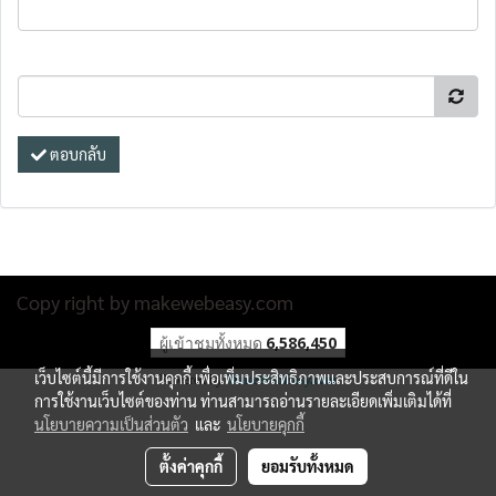
ตอบกลับ
Copy right by makewebeasy.com
ผู้เข้าชมทั้งหมด
6,586,450
เว็บไซต์นี้มีการใช้งานคุกกี้ เพื่อเพิ่มประสิทธิภาพและประสบการณ์ที่ดีใน
Powered by
MakeWebEasy.com
การใช้งานเว็บไซต์ของท่าน ท่านสามารถอ่านรายละเอียดเพิ่มเติมได้ที่
นโยบายความเป็นส่วนตัว
และ
นโยบายคุกกี้
ตั้งค่าคุกกี้
ยอมรับทั้งหมด