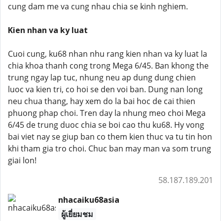
cung dam me va cung nhau chia se kinh nghiem.
Kien nhan va ky luat
Cuoi cung, ku68 nhan nhu rang kien nhan va ky luat la
chia khoa thanh cong trong Mega 6/45. Ban khong the
trung ngay lap tuc, nhung neu ap dung dung chien
luoc va kien tri, co hoi se den voi ban. Dung nan long
neu chua thang, hay xem do la bai hoc de cai thien
phuong phap choi. Tren day la nhung meo choi Mega
6/45 de trung duoc chia se boi cao thu ku68. Hy vong
bai viet nay se giup ban co them kien thuc va tu tin hon
khi tham gia tro choi. Chuc ban may man va som trung
giai lon!
58.187.189.201
nhacaiku68asia
ผู้เยี่ยมชม