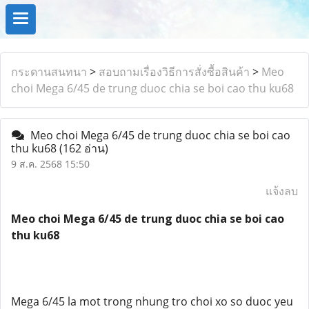
กระดานสนทนา
>
สอบถามเรื่องวิธีการสั่งซื้อสินค้า
>
Meo
choi Mega 6/45 de trung duoc chia se boi cao thu ku68
Meo choi Mega 6/45 de trung duoc chia se boi cao
thu ku68
(162 อ่าน)
9 ส.ค. 2568 15:50
แจ้งลบ
Meo choi Mega 6/45 de trung duoc chia se boi cao
thu ku68
Mega 6/45 la mot trong nhung tro choi xo so duoc yeu