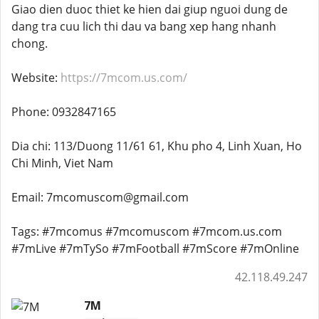
Giao dien duoc thiet ke hien dai giup nguoi dung de
dang tra cuu lich thi dau va bang xep hang nhanh
chong.
Website:
https://7mcom.us.com/
Phone: 0932847165
Dia chi: 113/Duong 11/61 61, Khu pho 4, Linh Xuan, Ho
Chi Minh, Viet Nam
Email: 7mcomuscom@gmail.com
Tags: #7mcomus #7mcomuscom #7mcom.us.com
#7mLive #7mTySo #7mFootball #7mScore #7mOnline
42.118.49.247
7M