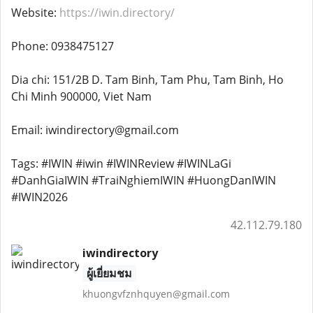
Website:
https://iwin.directory/
Phone: 0938475127
Dia chi: 151/2B D. Tam Binh, Tam Phu, Tam Binh, Ho
Chi Minh 900000, Viet Nam
Email: iwindirectory@gmail.com
Tags: #IWIN #iwin #IWINReview #IWINLaGi
#DanhGiaIWIN #TraiNghiemIWIN #HuongDanIWIN
#IWIN2026
42.112.79.180
iwindirectory
ผู้เยี่ยมชม
khuongvfznhquyen@gmail.com