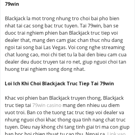
79win
Blackjack la mot trong nhung tro choi bai pho bien
nhat tai cac song bac truc tuyen. Tai 79win, ban se
duoc trai nghiem phien ban Blackjack truc tiep voi
dealer that, mang den cam giac chan thuc nhu dang
ngoi tai song bai Las Vegas. Voi cong nghe streaming
chat luong cao, moi chi tiet tu la bai den bieu cam cua
dealer deu duoc truyen tai ro net, giup nguoi choi tan
huong trai nghiem song dong nhat.
Loi Ich Khi Choi Blackjack Truc Tiep Tai 79win
Khac voi phien ban Blackjack truyen thong, Blackjack
truc tiep tai
79win casino
mang den nhieu uu diem
vuot troi. Ban co the tuong tac truc tiep voi dealer va
nhung nguoi choi khac thong qua tinh nang chat truc
tuyen. Dieu nay khong chi tang tinh giai tri ma con giup
ban hoc hoi chien thuat tu cao thu. Ngoai ra,
Link vao