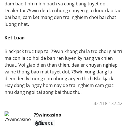
dam bao tinh minh bach va cong bang tuyet doi.
Dealer tai 79win deu la nhung chuyen gia duoc dao tao
bai ban, cam ket mang den trai nghiem choi bai chat
luong nhat.
Ket Luan
Blackjack truc tiep tai 79win khong chi la tro choi giai tri
ma con la co hoi de ban ren luyen ky nang va chien
thuat. Voi giao dien than thien, dealer chuyen nghiep
va he thong bao mat tuyet doi, 79win xung dang la
diem den ly tuong cho nhung ai yeu thich Blackjack.
Hay dang ky ngay hom nay de trai nghiem cam giac
nhu dang ngoi tai song bai thuc thu!
42.118.137.42
79wincasino
ผู้เยี่ยมชม