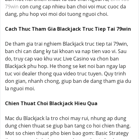
79win
con cung cap nhieu ban choi voi muc cuoc da
dang, phu hop voi moi doi tuong nguoi choi.
Cach Thuc Tham Gia Blackjack Truc Tiep Tai 79win
De tham gia trai nghiem Blackjack truc tiep tai 79win,
ban chi can dang ky tai khoan va nap tien vao vi. Sau
do, truy cap vao khu vuc Live Casino va chon ban
Blackjack phu hop. He thong se ket noi ban ngay lap
tuc voi dealer thong qua video truc tuyen. Quy trinh
don gian, nhanh chong, giup ban de dang tham gia du
la nguoi moi.
Chien Thuat Choi Blackjack Hieu Qua
Mac du Blackjack la tro choi may rui, nhung ap dung
dung chien thuat se giup ban tang co hoi chien thang.
Mot so chien thuat pho bien bao gom: Basic Strategy