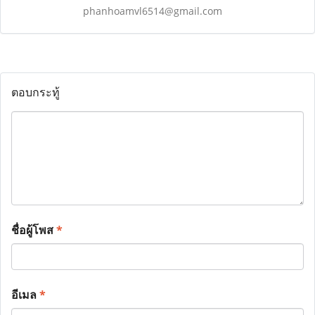
phanhoamvl6514@gmail.com
ตอบกระทู้
ชื่อผู้โพส
*
อีเมล
*