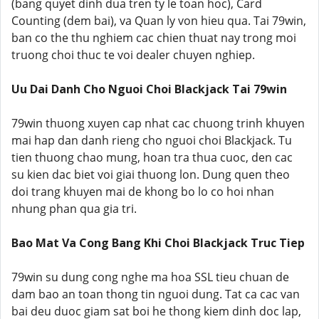
(bang quyet dinh dua tren ty le toan hoc), Card
Counting (dem bai), va Quan ly von hieu qua. Tai 79win,
ban co the thu nghiem cac chien thuat nay trong moi
truong choi thuc te voi dealer chuyen nghiep.
Uu Dai Danh Cho Nguoi Choi Blackjack Tai 79win
79win thuong xuyen cap nhat cac chuong trinh khuyen
mai hap dan danh rieng cho nguoi choi Blackjack. Tu
tien thuong chao mung, hoan tra thua cuoc, den cac
su kien dac biet voi giai thuong lon. Dung quen theo
doi trang khuyen mai de khong bo lo co hoi nhan
nhung phan qua gia tri.
Bao Mat Va Cong Bang Khi Choi Blackjack Truc Tiep
79win su dung cong nghe ma hoa SSL tieu chuan de
dam bao an toan thong tin nguoi dung. Tat ca cac van
bai deu duoc giam sat boi he thong kiem dinh doc lap,