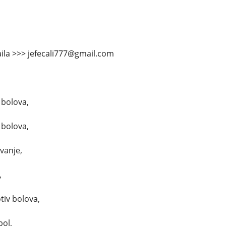
ila >>> jefecali777@gmail.com
 bolova,
 bolova,
avanje,
,
tiv bolova,
bol,