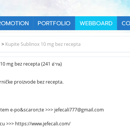
ROMOTION
PORTFOLIO
WEBBOARD
CO
า
>
Kupite Sublinox 10 mg bez recepta
 10 mg bez recepta
(241 อ่าน)
arničke proizvode bez recepta.
putem e-po&scaron;te >>> jefecali777@gmail.com
icu >>> https://www.jefecali.com/