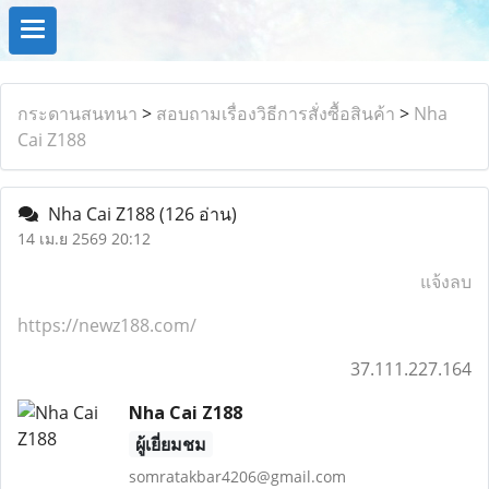
กระดานสนทนา
>
สอบถามเรื่องวิธีการสั่งซื้อสินค้า
>
Nha
Cai Z188
Nha Cai Z188
(126 อ่าน)
14 เม.ย 2569 20:12
แจ้งลบ
https://newz188.com/
37.111.227.164
Nha Cai Z188
ผู้เยี่ยมชม
somratakbar4206@gmail.com