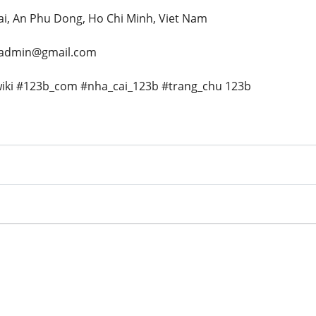
Lai, An Phu Dong, Ho Chi Minh, Viet Nam
madmin@gmail.com
iki #123b_com #nha_cai_123b #trang_chu 123b