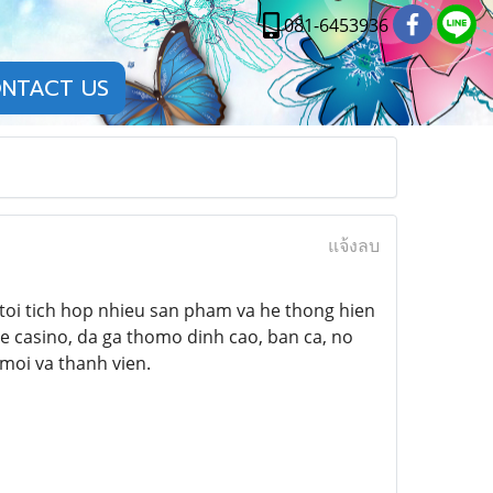
081-6453936
NTACT US
แจ้งลบ
 toi tich hop nhieu san pham va he thong hien
ve casino, da ga thomo dinh cao, ban ca, no
moi va thanh vien.