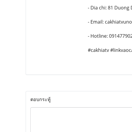
- Dia chi: 81 Duong
- Email: cakhiatvu
- Hotline: 09147790
#cakhiatv #linkvao
ตอบกระทู้