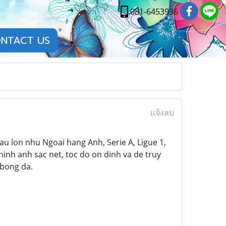
081-6453936
NTACT US
แจ้งลบ
au lon nhu Ngoai hang Anh, Serie A, Ligue 1,
hinh anh sac net, toc do on dinh va de truy
bong da.