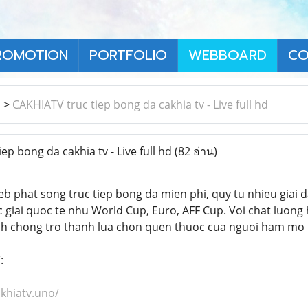
ROMOTION
PORTFOLIO
WEBBOARD
CO
า
>
CAKHIATV truc tiep bong da cakhia tv - Live full hd
p bong da cakhia tv - Live full hd
(82 อ่าน)
eb phat song truc tiep bong da mien phi, quy tu nhieu giai d
 giai quoc te nhu World Cup, Euro, AFF Cup. Voi chat luong 
nh chong tro thanh lua chon quen thuoc cua nguoi ham mo 
:
akhiatv.uno/