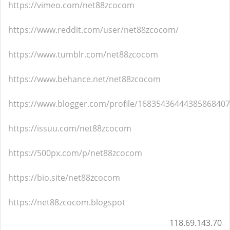
https://vimeo.com/net88zcocom
https://www.reddit.com/user/net88zcocom/
https://www.tumblr.com/net88zcocom
https://www.behance.net/net88zcocom
https://www.blogger.com/profile/16835436444385868407
https://issuu.com/net88zcocom
https://500px.com/p/net88zcocom
https://bio.site/net88zcocom
https://net88zcocom.blogspot
118.69.143.70