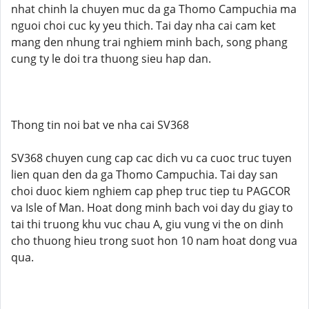
nhat chinh la chuyen muc da ga Thomo Campuchia ma
nguoi choi cuc ky yeu thich. Tai day nha cai cam ket
mang den nhung trai nghiem minh bach, song phang
cung ty le doi tra thuong sieu hap dan.
Thong tin noi bat ve nha cai SV368
SV368 chuyen cung cap cac dich vu ca cuoc truc tuyen
lien quan den da ga Thomo Campuchia. Tai day san
choi duoc kiem nghiem cap phep truc tiep tu PAGCOR
va Isle of Man. Hoat dong minh bach voi day du giay to
tai thi truong khu vuc chau A, giu vung vi the on dinh
cho thuong hieu trong suot hon 10 nam hoat dong vua
qua.