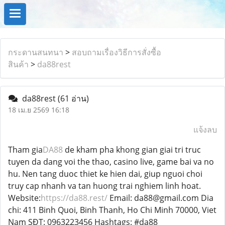
กระดานสนทนา
>
สอบถามเรื่องวิธีการสั่งซื้อ
สินค้า
>
da88rest
da88rest
(61 อ่าน)
18 เม.ย 2569 16:18
แจ้งลบ
Tham gia
DA88
de kham pha khong gian giai tri truc
tuyen da dang voi the thao, casino live, game bai va no
hu. Nen tang duoc thiet ke hien dai, giup nguoi choi
truy cap nhanh va tan huong trai nghiem linh hoat.
Website:
https://da88.rest/
Email: da88@gmail.com Dia
chi: 411 Binh Quoi, Binh Thanh, Ho Chi Minh 70000, Viet
Nam SĐT: 0963223456 Hashtags: #da88