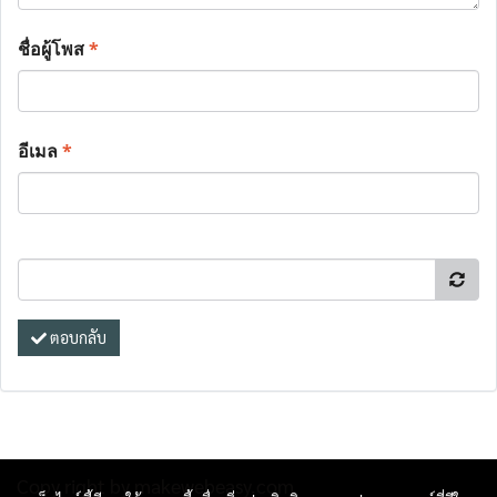
ชื่อผู้โพส
*
อีเมล
*
ตอบกลับ
Copy right by makewebeasy.com