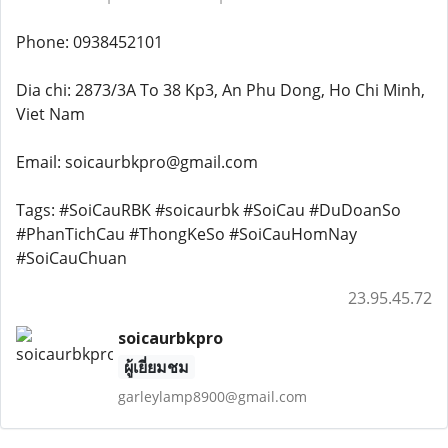
Phone: 0938452101
Dia chi: 2873/3A To 38 Kp3, An Phu Dong, Ho Chi Minh,
Viet Nam
Email: soicaurbkpro@gmail.com
Tags: #SoiCauRBK #soicaurbk #SoiCau #DuDoanSo
#PhanTichCau #ThongKeSo #SoiCauHomNay
#SoiCauChuan
23.95.45.72
soicaurbkpro
ผู้เยี่ยมชม
garleylamp8900@gmail.com