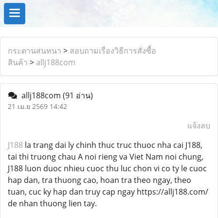
กระดานสนทนา
>
สอบถามเรื่องวิธีการสั่งซื้อ
สินค้า
>
allj188com
allj188com
(91 อ่าน)
21 เม.ย 2569 14:42
แจ้งลบ
J188
la trang dai ly chinh thuc truc thuoc nha cai J188,
tai thi truong chau A noi rieng va Viet Nam noi chung,
J188 luon duoc nhieu cuoc thu luc chon vi co ty le cuoc
hap dan, tra thuong cao, hoan tra theo ngay, theo
tuan, cuc ky hap dan truy cap ngay https://allj188.com/
de nhan thuong lien tay.