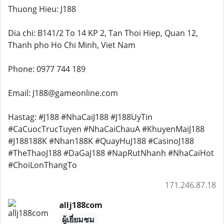
Thuong Hieu: J188
Dia chi: B141/2 To 14 KP 2, Tan Thoi Hiep, Quan 12,
Thanh pho Ho Chi Minh, Viet Nam
Phone: 0977 744 189
Email: J188@gameonline.com
Hastag: #J188 #NhaCaiJ188 #J188UyTin
#CaCuocTrucTuyen #NhaCaiChauA #KhuyenMaiJ188
#J188188K #Nhan188K #QuayHuJ188 #CasinoJ188
#TheThaoJ188 #DaGaJ188 #NapRutNhanh #NhaCaiHot
#ChoiLonThangTo
171.246.87.18
allj188com
ผู้เยี่ยมชม