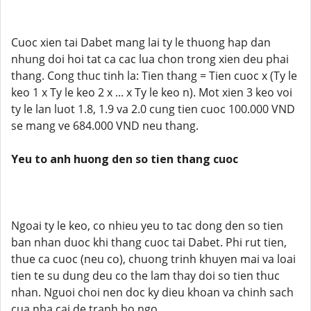
Cuoc xien tai Dabet mang lai ty le thuong hap dan
nhung doi hoi tat ca cac lua chon trong xien deu phai
thang. Cong thuc tinh la: Tien thang = Tien cuoc x (Ty le
keo 1 x Ty le keo 2 x ... x Ty le keo n). Mot xien 3 keo voi
ty le lan luot 1.8, 1.9 va 2.0 cung tien cuoc 100.000 VND
se mang ve 684.000 VND neu thang.
Yeu to anh huong den so tien thang cuoc
Ngoai ty le keo, co nhieu yeu to tac dong den so tien
ban nhan duoc khi thang cuoc tai Dabet. Phi rut tien,
thue ca cuoc (neu co), chuong trinh khuyen mai va loai
tien te su dung deu co the lam thay doi so tien thuc
nhan. Nguoi choi nen doc ky dieu khoan va chinh sach
cua nha cai de tranh bo ngo.