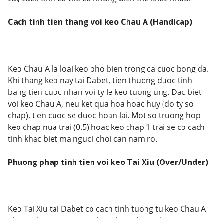
Cach tinh tien thang voi keo Chau A (Handicap)
Keo Chau A la loai keo pho bien trong ca cuoc bong da.
Khi thang keo nay tai Dabet, tien thuong duoc tinh
bang tien cuoc nhan voi ty le keo tuong ung. Dac biet
voi keo Chau A, neu ket qua hoa hoac huy (do ty so
chap), tien cuoc se duoc hoan lai. Mot so truong hop
keo chap nua trai (0.5) hoac keo chap 1 trai se co cach
tinh khac biet ma nguoi choi can nam ro.
Phuong phap tinh tien voi keo Tai Xiu (Over/Under)
Keo Tai Xiu tai Dabet co cach tinh tuong tu keo Chau A