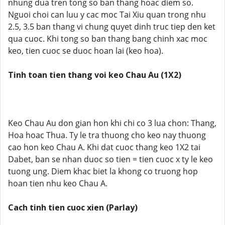
nhung dua tren tong so ban thang hoac diem so.
Nguoi choi can luu y cac moc Tai Xiu quan trong nhu
2.5, 3.5 ban thang vi chung quyet dinh truc tiep den ket
qua cuoc. Khi tong so ban thang bang chinh xac moc
keo, tien cuoc se duoc hoan lai (keo hoa).
Tinh toan tien thang voi keo Chau Au (1X2)
Keo Chau Au don gian hon khi chi co 3 lua chon: Thang,
Hoa hoac Thua. Ty le tra thuong cho keo nay thuong
cao hon keo Chau A. Khi dat cuoc thang keo 1X2 tai
Dabet, ban se nhan duoc so tien = tien cuoc x ty le keo
tuong ung. Diem khac biet la khong co truong hop
hoan tien nhu keo Chau A.
Cach tinh tien cuoc xien (Parlay)