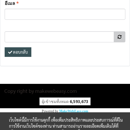
อีเมล
*
ตอบกลับ
Copy right by makewebeasy.com
ผู้เข้าชมวันนี้
1
Powered by
MakeWebEasy.com
เว็บไซต์นี้มีการใช้งานคุกกี้ เพื่อเพิ่มประสิทธิภาพและประสบการณ์ที่ดีใน
การใช้งานเว็บไซต์ของท่าน ท่านสามารถอ่านรายละเอียดเพิ่มเติมได้ที่